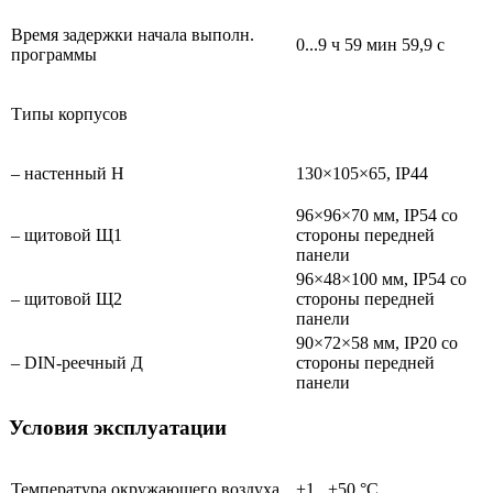
Время задержки начала выполн.
0...9 ч 59 мин 59,9 с
программы
Типы корпусов
– настенный Н
130×105×65, IP44
96×96×70 мм, IP54 со
– щитовой Щ1
стороны передней
панели
96×48×100 мм, IP54 со
– щитовой Щ2
стороны передней
панели
90×72×58 мм, IP20 со
– DIN-реечный Д
стороны передней
панели
Условия эксплуатации
Температура окружающего воздуха
+1...+50 °С