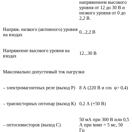
напряжением высокого
уровня от 12 до 30 В и
низкого уровня от 0 до
2,2 В.
Напряж. низкого (активного) уровня
0...2,2 В
на входах
Напряжение высокого уровня на
12...30 В
входах
Максимально допустимый ток нагрузки
– электромагнитных реле (выход Р)
8 А (220 В и cos φ> 0,4)
– транзисторных оптопар (выход К)
0,2 А (+50 В)
50 мА при 300 В или 0,5
– оптосимисторов (выход С)
А при tимп = 5 мс, 50
Гц