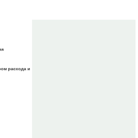
ия
ром расхода и