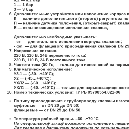
0,2
— 0,2 бар
1
— 1 бар
3
— 3 бар
Дополнительные устройства или исполнение корпуса к
К
— наличие дополнительного (второго) регулятора по
П
— наличие датчика положения, (открыт-закрыт) клапа
Е
— взрывозащищенное исполнение клапана;
Дополнительно необходимо указывать:
- ст
. — для стального исполнения корпуса клапанов;
- фл.
— для фланцевого присоединения клапанов DN 25, 
Напряжение питания:
220 В, 110 В, 24В переменного тока;
220 В, 110 В, 24 В постоянного тока
Частота тока (50 Гц — только для исполнений на перем
Климатическое исполнение:
У3.1
— (-30…+40°С);
У2
— (-45…+40°С);
УХЛ2
— (-60…+40°С);
УХЛ1
— (-60…+40°С) — только для взрывозащищенного 
Номер технических условий:
ТУ
РБ 05708554.021-96
По типу присоединения к трубопроводу клапаны изгот
муфтовые
— от DN 20 до DN 50;
фланцевые
— от DN 25 до DN 50.
Температура рабочей среды: –60...+70 °C.
По специальному заказу возможно исполнение с темпер
Для клапанов с датчиками положения по специальному