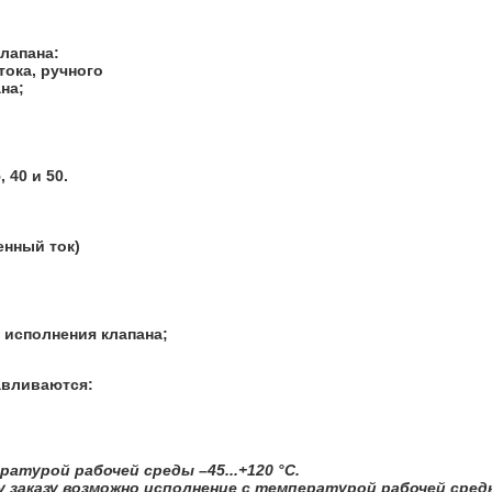
лапана:
тока, ручного
на;
40 и 50.
енный ток)
исполнения клапана;
авливаются:
атурой рабочей среды –45...+120 °C.
 заказу возможно исполнение с температурой рабочей среды