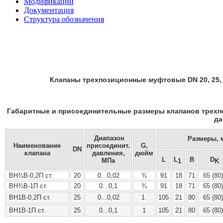
Модификации
Документация
Структура обозначения
Клапаны трехпозиционные муфтовые DN 20, 25,
Габаритные и присоединительные размеры клапанов трехпо
да
Диапазон
Размеры, 
Наименование
присоединит.
G,
DN
клапана
давления,
дюйм
L
L
B
D
МПа
1
K
ВН¾В-0,2П ст.
20
0...0,02
¾
91
18
71
65 (80)
ВН¾В-1П ст.
20
0...0,1
¾
91
18
71
65 (80)
ВН1В-0,2П ст.
25
0...0,02
1
105
21
80
65 (80)
ВН1В-1П ст.
25
0...0,1
1
105
21
80
65 (80)