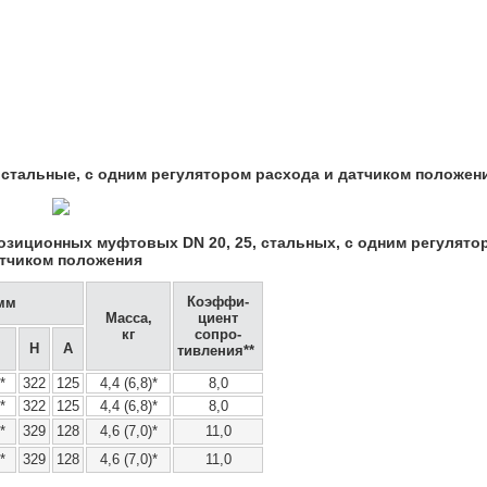
 стальные, с одним регулятором расхода и датчиком положен
зиционных муфтовых DN 20, 25, стальных, с одним регулято
тчиком положения
Коэффи-
мм
Масса,
циент
кг
сопро-
H
A
тивления**
*
322
125
4,4 (6,8)*
8,0
*
322
125
4,4 (6,8)*
8,0
*
329
128
4,6 (7,0)*
11,0
*
329
128
4,6 (7,0)*
11,0