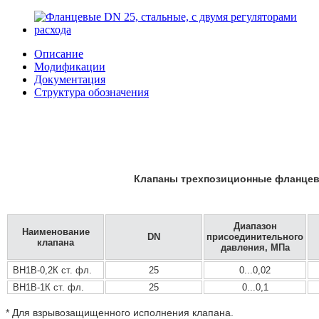
Описание
Модификации
Документация
Структура обозначения
Клапаны трехпозиционные фланцевы
Диапазон
Наимено­вание
DN
присоединительного
клапана
давления, МПа
ВН1В-0,2К ст. фл.
25
0...0,02
ВН1В-1К ст. фл.
25
0...0,1
* Для взрывозащищенного исполнения клапана.