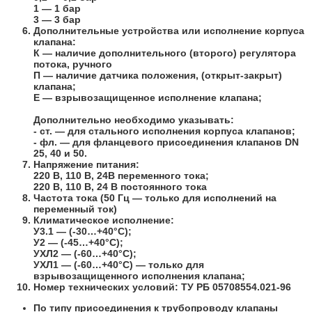
1
— 1 бар
3
— 3 бар
Дополнительные устройства или исполнение корпуса
клапана:
К
— наличие дополнительного (второго) регулятора
потока, ручного
П
— наличие датчика положения, (открыт-закрыт)
клапана;
Е
— взрывозащищенное исполнение клапана;
Дополнительно необходимо указывать:
- ст
. — для стального исполнения корпуса клапанов;
- фл.
— для фланцевого присоединения клапанов DN
25, 40 и 50.
Напряжение питания:
220 В, 110 В, 24В переменного тока;
220 В, 110 В, 24 В постоянного тока
Частота тока (50 Гц — только для исполнений на
переменный ток)
Климатическое исполнение:
У3.1
— (-30…+40°С);
У2
— (-45…+40°С);
УХЛ2
— (-60…+40°С);
УХЛ1
— (-60…+40°С) — только для
взрывозащищенного исполнения клапана;
Номер технических условий:
ТУ
РБ 05708554.021-96
По типу присоединения к трубопроводу клапаны