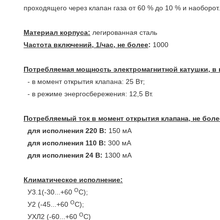
проходящего через клапан газа от 60 % до 10 % и наоборот.
Материал корпуса:
легированная сталь
Частота включений, 1/час, не более
:
1000
Потребляемая мощность электромагнитной катушки, в н
- в момент открытия клапана: 25 Вт;
- в режиме энергосбережения: 12,5 Вт.
Потребляемый ток в момент открытия клапана, не боле
для исполнения 220 В:
150 мА
для исполнения 110 В:
300 мА
для исполнения 24 В:
1300 мА
Климатическое исполнение:
О
У3.1(-30...+60
С);
О
У2 (-45...+60
С);
О
УХЛ2 (-60...+60
С)