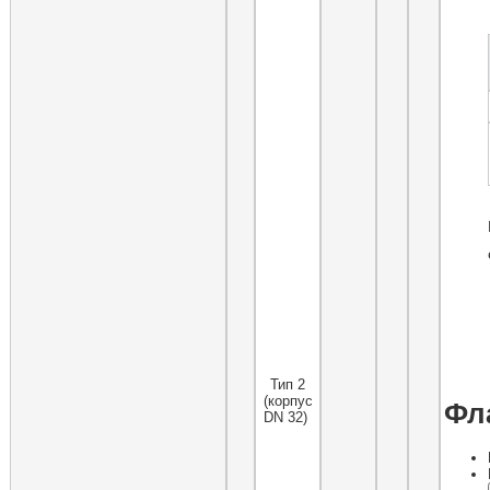
Тип 2
(корпус
Фл
DN 32)