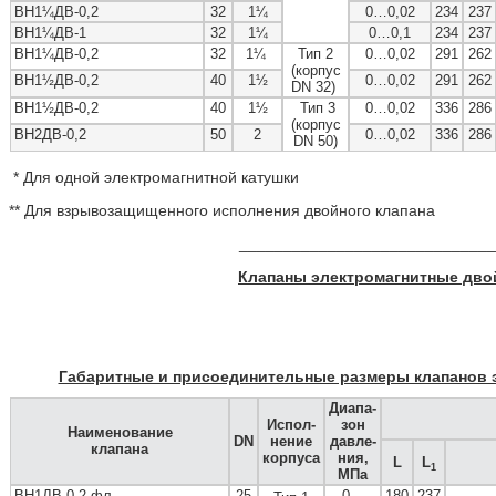
ВН1¼ДВ-0,2
32
1¼
0…0,02
234
237
ВН1¼ДВ-1
32
1¼
0…0,1
234
237
ВН1¼ДВ-0,2
32
1¼
Тип 2
0…0,02
291
262
(корпус
ВН1½ДВ-0,2
40
1½
0…0,02
291
262
DN 32)
ВН1½ДВ-0,2
40
1½
Тип 3
0…0,02
336
286
(корпус
ВН2ДВ-0,2
50
2
0…0,02
336
286
DN 50)
* Для одной электромагнитной катушки
** Для взрывозащищенного исполнения двойного клапана
_____________________________
Клапаны электромагнитные дво
Габаритные и присоединительные размеры клапанов 
Диапа-
Испол-
зон
Наиме
нование
DN
нение
давле-
клапана
корпуса
ния,
L
L
1
МПа
ВН1ДВ-0,2 фл.
25
0…
180
237