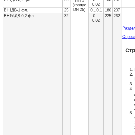
Тип 1
0,02
(корпус
DN 25)
ВН1ДВ-1 фл.
25
0…0,1
180
237
ВН1¼ДВ-0,2 фл.
32
0…
225
262
0,02
Раздел
Опрос
Стр