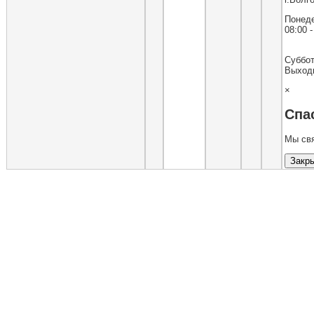
Понеде
08:00 -
Суббот
Выход
×
Спа
Мы свя
Закр