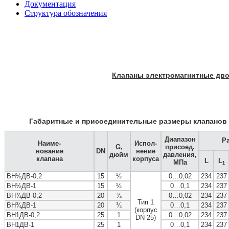
Документация
Структура обозначения
Клапаны электромагнитные дв
Габаритные и присоединительные размеры клапанов
Диапазон
Р
Наиме-
Испол-
G,
присоед.
нование
DN
нение
дюйм
давления,
клапана
корпуса
L
L
МПа
1
ВН½ДВ-0,2
15
½
0…0,02
234
237
ВН½ДВ-1
15
½
0…0,1
234
237
ВН¾ДВ-0,2
20
¾
0…0,02
234
237
Тип 1
ВН¾ДВ-1
20
¾
0…0,1
234
237
(корпус
ВН1ДВ-0,2
25
1
0…0,02
234
237
DN 25)
ВН1ДВ-1
25
1
0…0,1
234
237