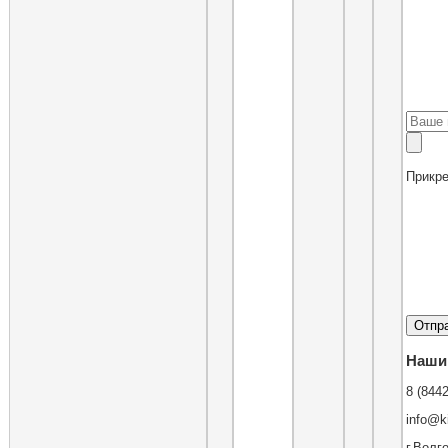
Прикр
Наши
8 (8442
info@k
г.Волг