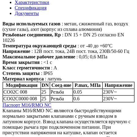
Характеристики
Спецификация
Документы
Виды используемых газов
: метан, сжиженный газ, воздух
(сухие газы), азот (корпус из сплава алюминия)
Резьбовые соединения, Rp
: DN 15 ÷ DN 25 согласно EN
10226
Температура окружающей среды
: от -40 до +60°С
Напряжение
: 12В пост. тока, 24В пост. тока, 230В/50-60 Гц
Максимальное рабочее давление
: 0,05; 0,6 МПа
Время закрытия
: <1 с
Класс герметичности
: А
Степень защиты
: IP65
Материал корпуса
: латунь
Модификация
DN
Соед-ние
P.max, МПа
Напряжение
СO02С 008
25
Резьба
0.05
230V~
СO02С0000 008
25
Резьба
0.6
230V~
Паспорт M16/RMO NС
Клапаны M16/RMO NC являются быстродействующими
нормально закрытыми клапанами с ручным взводом в
латунном корпусе. Взвод клапана осуществляется вручную с
помощью рычага при подключенном питании. При
присутствии напряжения на катушке, клапан остается