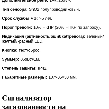
Дополнительное реле:
1А@250V~.
Тип сенсора:
SnO2 полупроводниковый.
Срок службы ЧЭ:
>5 лет.
Порог тревоги:
10% НКПР (20% НПКР по запросу).
Индикация (активность/ошибка/тревога):
зеленый/
желтый/красный LED.
Кнопка:
тест/сброс.
Зуммер:
85dB@1м.
Степень защиты:
IP42.
Габаритные размеры:
107×85×38 мм.
Сигнализатор
загазованности на