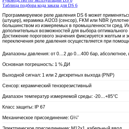
Руководство по эксплуатации DS 6
Таблица подбора кода заказа для DS 6
Программируемое реле давления DS 6 может применяться
(штуцер), керамика Al2O3 (сенсор), FKM или NBR (уплот
большинством из измеряемых в промышленности сред. И
дополнительных возможностей для выбора оптимального р
Достижение порогового значения фиксируется желтым и з
переключения реле давления осуществляется при помощи 
Диапазоны давления: от 0…2 до 0…400 бар, абсолютное,
Основная погрешность: 1 % ДИ
Выходной сигнал: 1 или 2 дискретных выхода (PNP)
Сенсор: керамический тензорезистивный
Диапазон температур измеряемой среды: -20…+85°C
Класс защиты: IP 67
Механическое присоединение: G¼"
Электрическое присоединение: M12x1, кабельный ввод