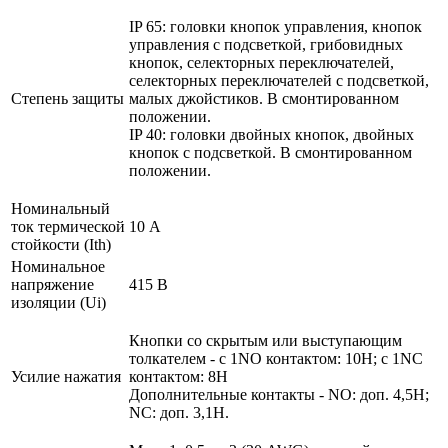
IP 65: головки кнопок управления, кнопок
управления с подсветкой, грибовидных
кнопок, селекторных переключателей,
селекторных переключателей с подсветкой,
Степень защиты
малых джойстиков. В смонтированном
положении.
IP 40: головки двойных кнопок, двойных
кнопок с подсветкой. В смонтированном
положении.
Номинальный
ток термической
10 А
стойкости (Ith)
Номинальное
напряжение
415 В
изоляции (Ui)
Кнопки со скрытым или выступающим
толкателем - с 1NO контактом: 10Н; с 1NC
Усилие нажатия
контактом: 8Н
Дополнительные контакты - NO: доп. 4,5Н;
NC: доп. 3,1Н.