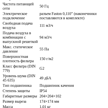
Частота питающей
50 Гц
сети
Электрическое
разъем Faston 0,110” (наконечники
подключение
поставляются в комплекте)
Свободная подача
111 м3/ч
воздуха
Подача воздуха в
комбинации с
94 м3/ч
выпускной решеткой
Макс. статическое
55 Па
давление
Поверхностная
150 г/м2
плотность фильтра
Класс фильтра (DIN
G2
779)
Уровень шума (DIN
49 дБА
45 635)
Тип подшипника
Подшипник качения
Степень защиты
IP54
Габаритные размеры
204×204×102
Размер выреза
174×174 мм
Масса
1,01 кг