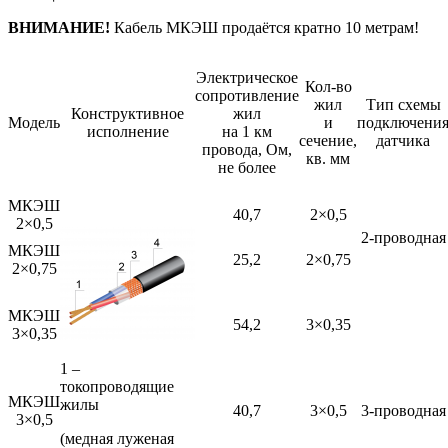
ВНИМАНИЕ!
Кабель МКЭШ продаётся кратно 10 метрам!
Электрическое
Кол-во
сопротивление
жил
Тип схемы
Конструктивное
жил
Модель
и
подключени
исполнение
на 1 км
сечение,
датчика
провода, Ом,
кв. мм
не более
МКЭШ
40,7
2×0,5
2×0,5
2-проводная
МКЭШ
25,2
2×0,75
2×0,75
МКЭШ
54,2
3×0,35
3×0,35
1 –
токопроводящие
МКЭШ
жилы
40,7
3×0,5
3-проводная
3×0,5
(медная луженая