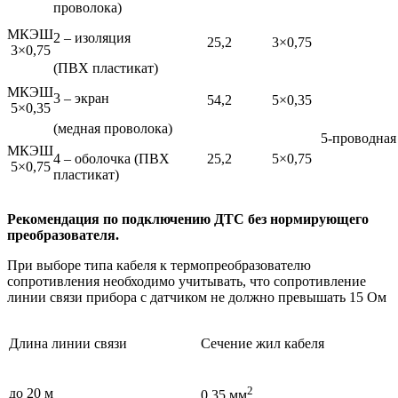
проволока)
МКЭШ
2 – изоляция
25,2
3×0,75
3×0,75
(ПВХ пластикат)
МКЭШ
3 – экран
54,2
5×0,35
5×0,35
(медная проволока)
5-проводная
МКЭШ
4 – оболочка (ПВХ
25,2
5×0,75
5×0,75
пластикат)
Рекомендация по подключению ДТС без нормирующего
преобразователя.
При выборе типа кабеля к термопреобразователю
сопротивления необходимо учитывать, что сопротивление
линии связи прибора с датчиком не должно превышать 15 Ом
Длина линии связи
Сечение жил кабеля
2
до 20 м
0,35 мм