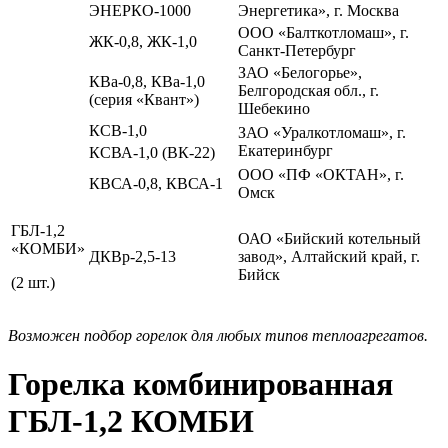
ЭНЕРКО-1000
Энергетика», г. Москва
ООО «Балткотломаш», г.
ЖК-0,8, ЖК-1,0
Санкт-Петербург
ЗАО «Белогорье»,
КВа-0,8, КВа-1,0
Белгородская обл., г.
(серия «Квант»)
Шебекино
КСВ-1,0
ЗАО «Уралкотломаш», г.
Екатеринбург
КСВА-1,0 (ВК-22)
ООО «ПФ «ОКТАН», г.
КВСА-0,8, КВСА-1
Омск
ГБЛ-1,2
ОАО «Бийский котельный
«КОМБИ»
ДКВр-2,5-13
завод», Алтайский край, г.
Бийск
(2 шт.)
Возможен подбор горелок для любых типов теплоагрегатов.
Горелка комбинированная
ГБЛ-1,2 КОМБИ