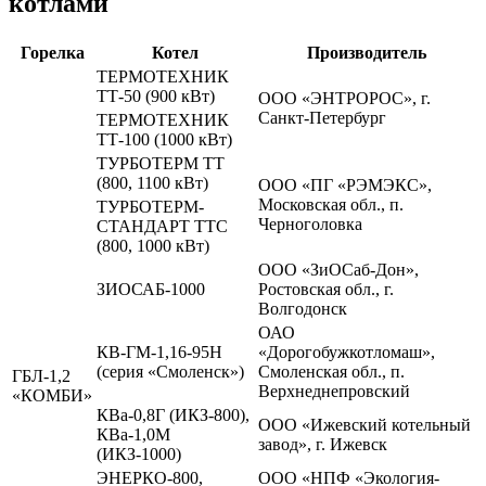
котлами
Горелка
Котел
Производитель
ТЕРМОТЕХНИК
ТТ-50 (900 кВт)
ООО «ЭНТРОРОС», г.
Санкт-Петербург
ТЕРМОТЕХНИК
ТТ-100 (1000 кВт)
ТУРБОТЕРМ ТТ
(800, 1100 кВт)
ООО «ПГ «РЭМЭКС»,
Московская обл., п.
ТУРБОТЕРМ-
Черноголовка
СТАНДАРТ ТТС
(800, 1000 кВт)
ООО «ЗиОСаб-Дон»,
ЗИОСАБ-1000
Ростовская обл., г.
Волгодонск
ОАО
КВ-ГМ-1,16-95Н
«Дорогобужкотломаш»,
(серия «Смоленск»)
Смоленская обл., п.
ГБЛ-1,2
Верхнеднепровский
«КОМБИ»
КВа-0,8Г (ИКЗ-800),
ООО «Ижевский котельный
КВа-1,0М
завод», г. Ижевск
(ИКЗ-1000)
ЭНЕРКО-800,
ООО «НПФ «Экология-