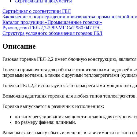
Сертификаты и документы
Сертификат о соответствии ГБЛ
Заключение о подтверждении производства промышленной пр
Каталог продукции «Промышленные горелки»
Руководство ГБЛ-2,2-2,8Р-МГ Са2.980.047 РЭ
Структура условного обозначения горелок ГБЛ
Описание
Газовая горелка ГБЛ-2,2 имеет блочную конструкцию, являетс
Горелка применяется для работы с отопительными водогрейн
паровыми котлами, а также с другими теплоагрегатами (сушилк
Горелка ГБЛ-2,2 используется с теплоагрегатами мощностью до
Возможна адаптация горелки для любых типов теплоагрегатов.
Горелка выпускается в различных исполнениях:
по типу регулирования мощности: плавно-двухступенчат
по размеру факела: длинный.
Размеры факела могут быть изменены в зависимости от типа и 