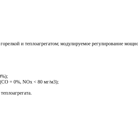
горелкой и теплоагрегатом; модулируемое регулирование мощно
0%);
(CO = 0%, NOx < 80 мг/м3);
теплоагрегата.