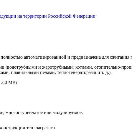
одукции на территории Российской Федерации
я полностью автоматизированной и предназначена для сжигания 
ыми (водотрубными и жаротрубными) котлами, отопительно-про
ами, плавильными печами, теплогенераторами и т. д.).
 2,0 МВт.
ое, многоступенчатое или модулируемое;
конструкции теплоагрегата.