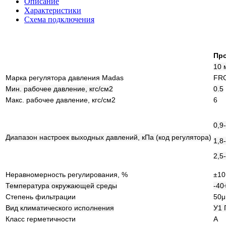
Описание
Характеристики
Схема подключения
Про
10 
Марка регулятора давления Madas
FRG
Мин. рабочее давление, кгс/см2
0.5
Макс. рабочее давление, кгс/см2
6
0,9
Диапазон настроек выходных давлений, кПа (код регулятора)
1,8
2,5
Неравномерность регулирования, %
±10
Температура окружающей среды
-40
Степень фильтрации
50μ
Вид климатического исполнения
У1 
Класс герметичности
А