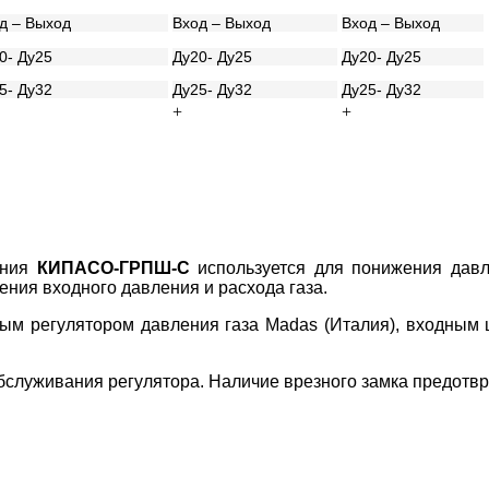
д – Выход
Вход – Выход
Вход – Выход
0- Ду25
Ду20- Ду25
Ду20- Ду25
5- Ду32
Ду25- Ду32
Ду25- Ду32
+
+
ения
КИПАСО-ГРПШ-С
используется для понижения давл
ения входного давления и расхода газа.
м регулятором давления газа Madas (Италия), входным 
бслуживания регулятора. Наличие врезного замка предотв