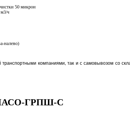
очистки 50 микрон
 м3/ч
ва-налево)
 транспортными компаниями, так и с самовывозом со с
ИПАСО-ГРПШ-С