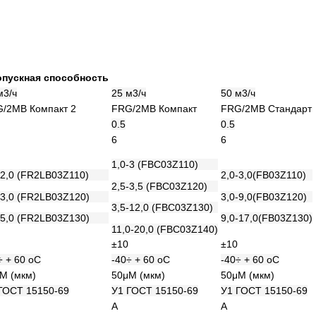
пускная способность
м3/ч
25 м3/ч
50 м3/ч
/2MB Компакт 2
FRG/2MB Компакт
FRG/2MB Стандарт
0.5
0.5
6
6
1,0-3 (FBC03Z110)
-2,0 (FR2LB03Z110)
2,0-3,0(FB03Z110)
2,5-3,5 (FBC03Z120)
-3,0 (FR2LB03Z120)
3,0-9,0(FB03Z120)
3,5-12,0 (FBC03Z130)
-5,0 (FR2LB03Z130)
9,0-17,0(FB03Z130)
11,0-20,0 (FBC03Z140)
±10
±10
÷ + 60 оС
-40÷ + 60 оС
-40÷ + 60 оС
М (мкм)
50μМ (мкм)
50μМ (мкм)
ГОСТ 15150-69
У1 ГОСТ 15150-69
У1 ГОСТ 15150-69
А
А