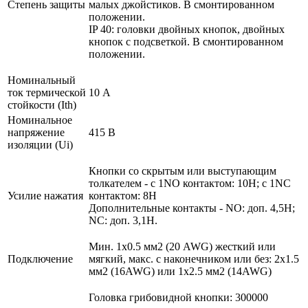
Степень защиты
малых джойстиков. В смонтированном
положении.
IP 40: головки двойных кнопок, двойных
кнопок с подсветкой. В смонтированном
положении.
Номинальный
ток термической
10 А
стойкости (Ith)
Номинальное
напряжение
415 В
изоляции (Ui)
Кнопки со скрытым или выступающим
толкателем - с 1NO контактом: 10Н; с 1NC
Усилие нажатия
контактом: 8Н
Дополнительные контакты - NO: доп. 4,5Н;
NC: доп. 3,1Н.
Мин. 1х0.5 мм2 (20 AWG) жесткий или
Подключение
мягкий, макс. c наконечником или без: 2х1.5
мм2 (16AWG) или 1х2.5 мм2 (14AWG)
Головка грибовидной кнопки: 300000