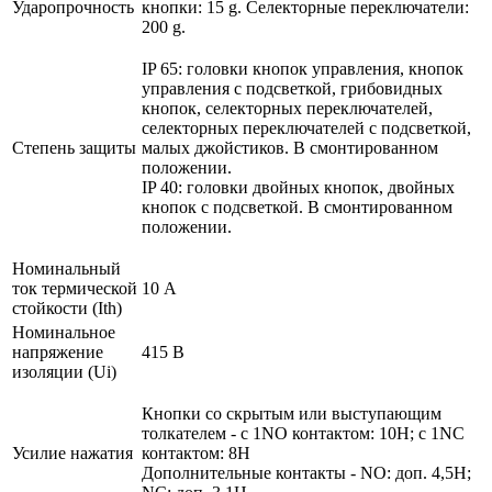
Ударопрочность
кнопки: 15 g. Селекторные переключатели:
200 g.
IP 65: головки кнопок управления, кнопок
управления с подсветкой, грибовидных
кнопок, селекторных переключателей,
селекторных переключателей с подсветкой,
Степень защиты
малых джойстиков. В смонтированном
положении.
IP 40: головки двойных кнопок, двойных
кнопок с подсветкой. В смонтированном
положении.
Номинальный
ток термической
10 А
стойкости (Ith)
Номинальное
напряжение
415 В
изоляции (Ui)
Кнопки со скрытым или выступающим
толкателем - с 1NO контактом: 10Н; с 1NC
Усилие нажатия
контактом: 8Н
Дополнительные контакты - NO: доп. 4,5Н;