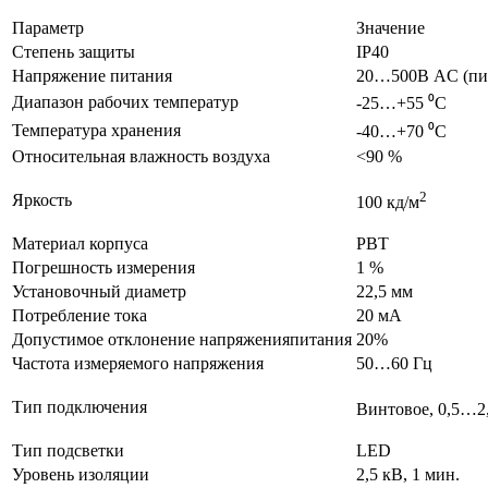
Параметр
Значение
Степень защиты
IP40
Напряжение питания
20…500В AC (пит
Диапазон рабочих температур
-25…+55 ⁰С
Температура хранения
-40…+70 ⁰С
Относительная влажность воздуха
<90 %
2
Яркость
100 кд/м
Материал корпуса
PBT
Погрешность измерения
1 %
Установочный диаметр
22,5 мм
Потребление тока
20 мА
Допустимое отклонение напряженияпитания
20%
Частота измеряемого напряжения
50…60 Гц
Тип подключения
Винтовое, 0,5…2
Тип подсветки
LED
Уровень изоляции
2,5 кВ, 1 мин.