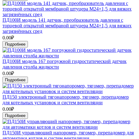
ПД100И модель 141 датчик, преобразователь давления с
торцевой открытой мембраной штуцера M24×1,5 для вязких
загрязнённых сред
0.00₽
Подробнее
ПД100И модель 167 погружной гидростатический датчик
давления столба жидкости
0.00₽
Подробнее
ПД150 электронный тягонапоромер, тягомер, перепадомер
для котельных установок и систем вентиляции
0.00₽
Подробнее
ПД150И управляющий напоромер, тягомер, перепадомер для
автоматики котлов и систем вентиляции