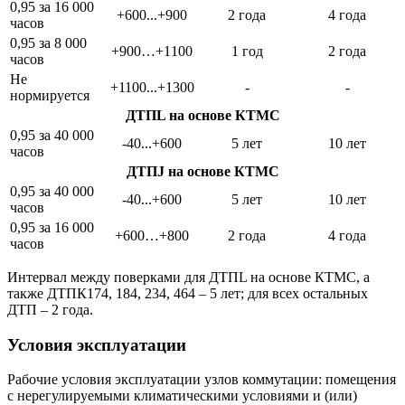
0,95 за 16 000
+600...+900
2 года
4 года
часов
0,95 за 8 000
+900…+1100
1 год
2 года
часов
Не
+1100...+1300
-
-
нормируется
ДТПL на основе КТМС
0,95 за 40 000
-40...+600
5 лет
10 лет
часов
ДТПJ на основе КТМС
0,95 за 40 000
-40...+600
5 лет
10 лет
часов
0,95 за 16 000
+600…+800
2 года
4 года
часов
Интервал между поверками для ДТПL на основе КТМС, а
также ДТПК174, 184, 234, 464 – 5 лет; для всех остальных
ДТП – 2 года.
Условия эксплуатации
Рабочие условия эксплуатации узлов коммутации: помещения
с нерегулируемыми климатическими условиями и (или)