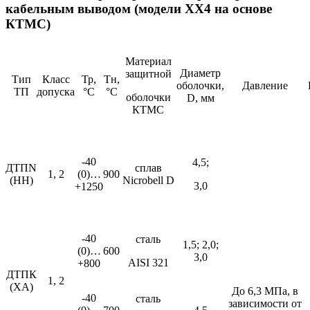
кабельным выводом (модели ХХ4 на основе
КТМС)
Материал
Диаметр
защитной
Тип
Класс
Тр,
Тн,
оболочки,
Давление
ТП
допуска
°С
°С
оболочки
D, мм
КТМС
-40
4,5;
ДТПN
сплав
1, 2
(0)…
900
(НН)
Nicrobell D
3,0
+1250
-40
сталь
1,5; 2,0;
(0)…
600
3,0
AISI 321
+800
ДТПК
1, 2
(ХА)
До 6,3 МПа, в
-40
сталь
зависимости от