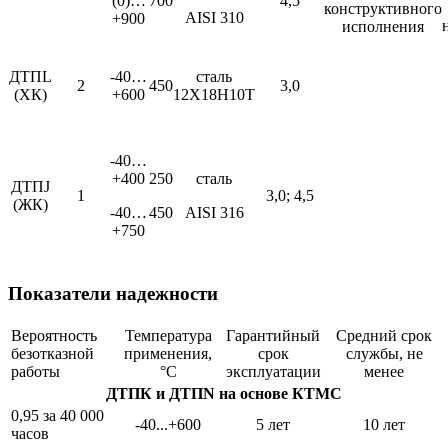
(0)…
700
4,5
конструктивного
AISI 310
+900
исполнения
ДТПL
-40…
сталь
2
450
3,0
(ХК)
+600
12Х18Н10Т
-40…
+400
250
сталь
ДТПJ
1
3,0; 4,5
(ЖК)
-40…
450
AISI 316
+750
Показатели надежности
Вероятность
Температура
Гарантийный
Средний срок
безотказной
применения,
срок
службы, не
работы
°С
эксплуатации
менее
ДТПК и ДТПN на основе КТМС
0,95 за 40 000
-40...+600
5 лет
10 лет
часов