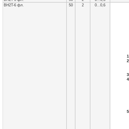
ВН2T-6 фл.
50
2
0...0,6