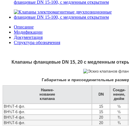
фланцевые DN 15-100, с медленным открытием
Описание
Модификации
Документация
Структура обозначения
Клапаны фланцевые DN 15, 20 с медленным откр
Габаритные и присоединительные разме
Наиме-
Соеди-
нование
DN
нение,
клапана
дюйм
ВН½Т-4 фл.
15
½
ВН½Т-6 фл.
15
½
ВН¾Т-4 фл.
20
¾
ВН¾Т-6 фл.
20
¾