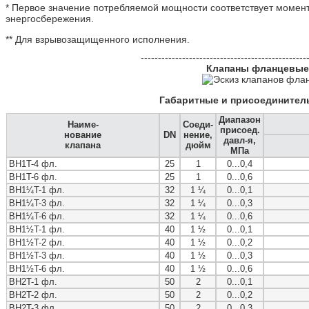
* Первое значение потребляемой мощности соответствует момент
энергосбережения.
** Для взрывозащищенного исполнения.
-------------------------------------------------
Клапаны фланцевые 
Габаритные и присоедините
Диапазон
Наиме-
Соеди-
присоед.
нование
DN
нение,
давл-я,
клапана
дюйм
МПа
ВН1T-4 фл.
25
1
0...0,4
ВН1T-6 фл.
25
1
0...0,6
ВН1¼T-1 фл.
32
1 ¼
0...0,1
ВН1¼T-3 фл.
32
1 ¼
0...0,3
ВН1¼T-6 фл.
32
1 ¼
0...0,6
ВН1½T-1 фл.
40
1 ½
0...0,1
ВН1½T-2 фл.
40
1 ½
0...0,2
ВН1½T-3 фл.
40
1 ½
0...0,3
ВН1½T-6 фл.
40
1 ½
0...0,6
ВН2T-1 фл.
50
2
0...0,1
ВН2T-2 фл.
50
2
0...0,2
ВН2T-3 фл.
50
2
0...0,3