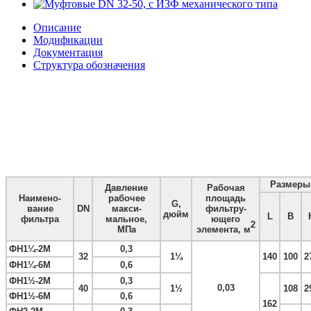
Описание
Модификации
Документация
Структура обозначения
Размеры
Давление
Рабочая
Наимено­
рабочее
площадь
G,
вание
DN
макси­
фильтру­
дюйм
L
B
фильтра
мальное,
ющего
2
МПа
элемента, м
ФН1¼-2М
0,3
32
1¼
140
100
2
ФН1¼-6М
0,6
ФН1½-2М
0,3
0,03
40
1½
108
2
ФН1½-6М
0,6
162