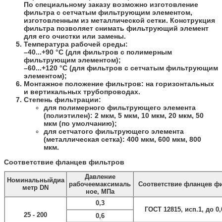
По специальному заказу возможно изготовление
фильтра с сетчатым фильтрующим элементом,
изготовленным из металлической сетки. Конструкция
фильтра позволяет снимать фильтрующий элемент
для его очистки или замены.
Температура рабочей среды:
–40...+90 °С (для фильтров с полимерным
фильтрующим элементом);
–60...+120 °С (для фильтров с сетчатым фильтрующим
элементом);
Монтажное положение фильтров: на горизонтальных
и вертикальных трубопроводах.
Степень фильтрации:
для полимерного фильтрующего элемента
(полиэтилен): 2 мкм, 5 мкм, 10 мкм, 20 мкм,
50
мкм (по умолчанию)
;
для сетчатого фильтрующего элемента
(металлическая сетка): 400 мкм, 600 мкм, 800
мкм.
Соответствие фланцев фильтров
Давление
Номинальныйдиа
рабочеемаксималь
Соответствие фланцев ф
метр DN
ное, МПа
0,3
ГОСТ 12815, исп.1, до 0
25 - 200
0,6