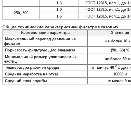
1,6
ГОСТ 12815, исп.1, до 1
1,0
ГОСТ 12815, исп.1, до 1
250, 300
1,6
ГОСТ 12815, исп.1, до 1
Общие технические характеристики фильтров газовых
Наименование параметра
Значение
Максимальный перепад давления на
не более 10 к
фильтре
Пористость фильтрующего элемента
(50...60) %
Минимальный размер улавливаемых
не более 50 
частиц
О
Температура рабочей среды
от минус 40
С до п
Средняя наработка на отказ
10000 ч
Средний срок службы
не менее 9 л