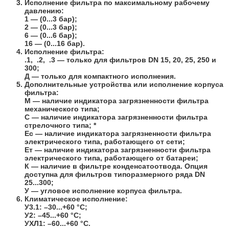
Исполнение фильтра по максимальному рабочему
давлению:
1
— (0...3 бар);
2
— (0...3 бар);
6
— (0...6 бар);
16
— (0...16 бар).
Исполнение фильтра:
.1, .2, .3
— только для фильтров DN 15, 20, 25, 250 и
300;
Д
— только для компактного исполнения.
Дополнительные устройства или исполнение корпуса
фильтра:
М
— наличие индикатора загрязненности фильтра
механического типа;
С
— наличие индикатора загрязненности фильтра
стрелочного типа;
*
Ес
— наличие индикатора загрязненности фильтра
электрического типа, работающего от сети;
Ет
— наличие индикатора загрязненности фильтра
электрического типа, работающего от батареи;
К
— наличие в фильтре конденсатоотвода. Опция
доступна для фильтров типоразмерного ряда DN
25...300;
У
— угловое исполнение корпуса фильтра.
Климатическое исполнение:
У3.1: –30...+60 °С;
У2: –45...+60 °С;
УХЛ1: –60...+60 °С.