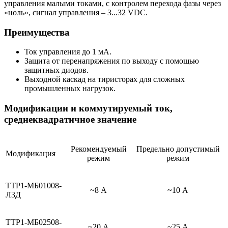
управления малыми токами, с контролем перехода фазы через
«ноль», сигнал управления – 3...32 VDC.
Преимущества
Ток управления до 1 мА.
Защита от перенапряжения по выходу с помощью
защитных диодов.
Выходной каскад на тиристорах для сложных
промышленных нагрузок.
Модификации и коммутируемый ток,
среднеквадратичное значение
Рекомендуемый
Предельно допустимый
Модификация
режим
режим
ТТР1-МБ01008-
~8 А
~10 А
Л3Д
ТТР1-МБ02508-
~20 А
~25 А