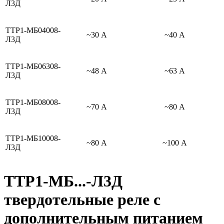
Л3Д
ТТР1-МБ04008-
~30 А
~40 А
Л3Д
ТТР1-МБ06308-
~48 А
~63 А
Л3Д
ТТР1-МБ08008-
~70 А
~80 А
Л3Д
ТТР1-МБ10008-
~80 А
~100 А
Л3Д
ТТР1-МБ...-Л3Д
твердотельные реле с
дополнительным питанием