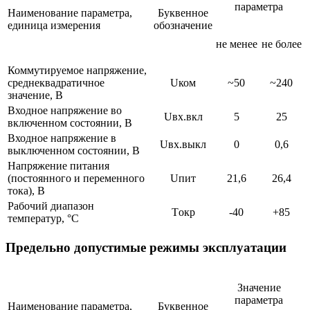
параметра
Наименование параметра,
Буквенное
единица измерения
обозначение
не менее
не более
Коммутируемое напряжение,
среднеквадратичное
Uком
~50
~240
значение, В
Входное напряжение во
Uвх.вкл
5
25
включенном состоянии, В
Входное напряжение в
Uвх.выкл
0
0,6
выключенном состоянии, В
Напряжение питания
(постоянного и переменного
Uпит
21,6
26,4
тока), В
Рабочий диапазон
Tокр
-40
+85
температур, °С
Предельно допустимые режимы эксплуатации
Значение
параметра
Наименование параметра,
Буквенное