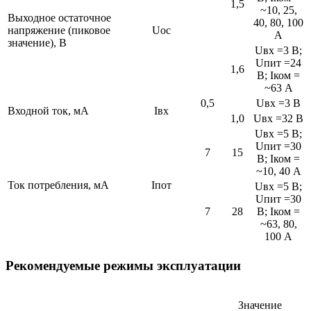
1,5
~10, 25,
Выходное остаточное
40, 80, 100
напряжение (пиковое
Uос
А
значение), В
Uвх =3 В;
Uпит =24
1,6
В; Iком =
~63 А
0,5
Uвх =3 В
Входной ток, мА
Iвх
1,0
Uвх =32 В
Uвх =5 В;
Uпит =30
7
15
В; Iком =
~10, 40 А
Ток потребления, мА
Iпот
Uвх =5 В;
Uпит =30
7
28
В; Iком =
~63, 80,
100 А
Рекомендуемые режимы эксплуатации
Значение