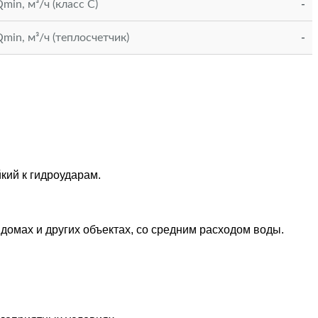
in, м³/ч (класс С)
-
in, м³/ч (теплосчетчик)
-
кий к гидроударам.
домах и других объектах, со средним расходом воды.