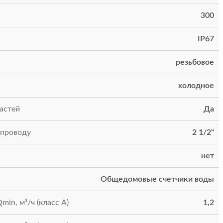
300
IP67
резьбовое
холодное
астей
Да
опроводу
2 1/2"
нет
Общедомовые счетчики воды
in, м³/ч (класс А)
1,2