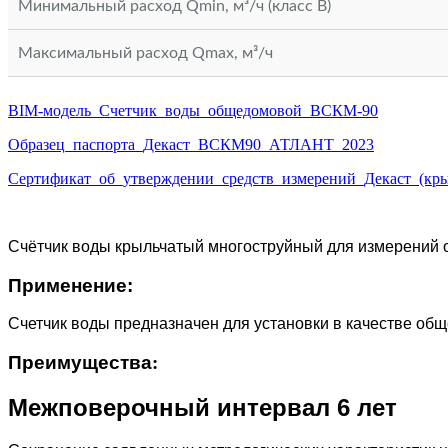
Минимальный расход Qmin, м³/ч (класс В)
Максимальный расход Qmax, м³/ч
BIM-модель_Счетчик_воды_общедомовой_ВСКМ-90
Образец_паспорта_Декаст_ВСКМ90_АТЛАНТ_2023
Сертификат_об_утверждении_средств_измерений_Декаст_(кры
Счётчик воды крыльчатый многоструйный для измерений об
Применение:
Счетчик воды предназначен для установки в качестве общ
Преимущества
:
Межповерочный интервал 6 лет