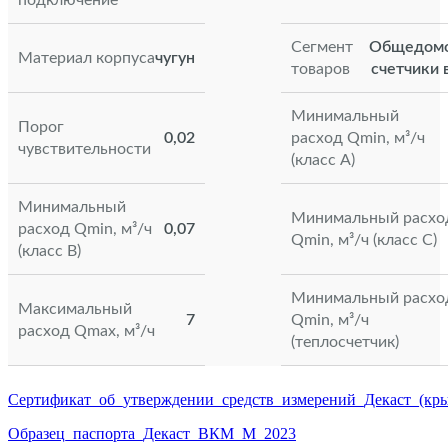
Сегмент
Общедом
Материал корпуса
чугун
товаров
счетчики 
Минимальный
Порог
0,02
расход Qmin, м³/ч
чувствительности
(класс А)
Минимальный
Минимальный расхо
расход Qmin, м³/ч
0,07
Qmin, м³/ч (класс С)
(класс В)
Минимальный расхо
Максимальный
7
Qmin, м³/ч
расход Qmax, м³/ч
(теплосчетчик)
Сертификат_об_утверждении_средств_измерений_Декаст_(кры
Образец_паспорта_Декаст_ВКМ_М_2023