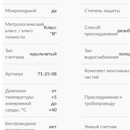
Мокроходный
да
Степень защиты
Метрологический
Класс
Способ
класс / класс
резьб
"В"
присоединения
точности
Тип
Тип
крыльчатый
холо
счетчика
водоснабжения
Комплект монтажны
Артикул
71-25-08
частей
Диапазон
от
температуры
+5
Присоединение к
измеряемой
до
трубопроводу
среды, °С
+40
Беспроводное
нет
Умный счетчик
подключение