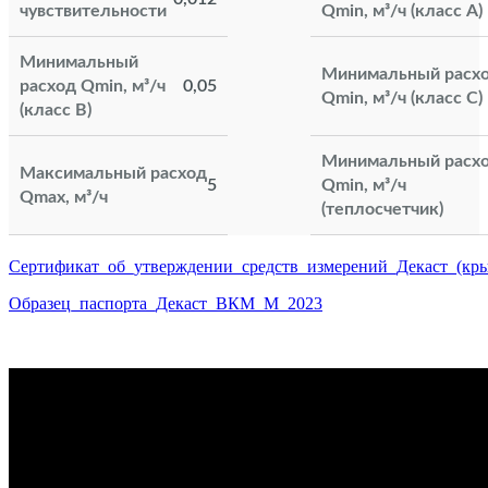
чувствительности
Qmin, м³/ч (класс А)
Минимальный
Минимальный расх
расход Qmin, м³/ч
0,05
Qmin, м³/ч (класс С)
(класс В)
Минимальный расх
Максимальный расход
5
Qmin, м³/ч
Qmax, м³/ч
(теплосчетчик)
Сертификат_об_утверждении_средств_измерений_Декаст_(кры
Образец_паспорта_Декаст_ВКМ_М_2023