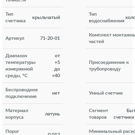
Тип
Тип
крыльчатый
хол
счетчика
водоснабжения
Комплект монтажн
Артикул
71-20-01
частей
Диапазон
от
температуры
+5
Присоединение к
измеряемой
до
трубопроводу
среды, °С
+40
Беспроводное
нет
Умный счетчик
подключение
Материал
Сегмент
Бы
латунь
корпуса
товаров
счетчики
Порог
Минимальный расх
0,012