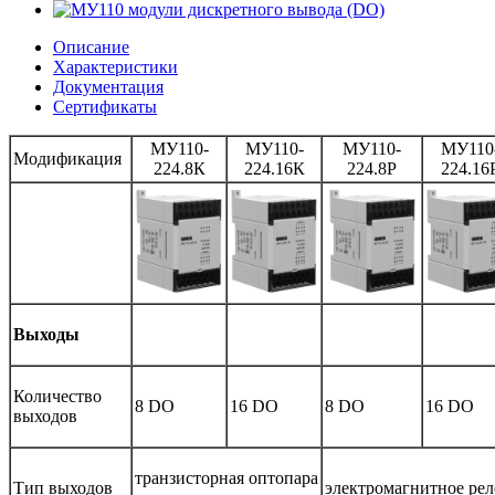
Описание
Характеристики
Документация
Сертификаты
МУ110-
МУ110-
МУ110-
МУ110
Модификация
224.8К
224.16К
224.8Р
224.16
Выходы
Количество
8 DO
16 DO
8 DO
16 DO
выходов
транзисторная оптопара
Тип выходов
электромагнитное рел