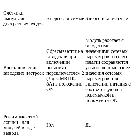
Счётчики
импульсов
Энергозависимые
Энергонезависимые
дискретных входов
Модуль работает с
заводскими
Сбрасываются на
значениями сетевых
заводские при
параметров, но в его
включении
памяти сохраняются
Восстановление
питания с
установленные ранее
заводских настроек
переключателем 2
значения сетевых
(3 для МВ110-
параметров при
8А) в положении
включении питания с
ON
соответствующей
перемычкой в
положении ON
Режим «жесткой
логики» для
Нет
Да
модулей ввода/
вывода