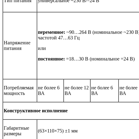
Тип питания
универсальное ~230 В/=24 В
переменное:
~90…264 В (номинальное ~230 В
частотой 47…63 Гц
Напряжение
питания
или
постоянное:
=18…30 В (номинальное =24 В)
Потребляемая
не более 6
не более 12
не более 6
не более
мощность
ВА
ВА
ВА
ВА
Конструктивное исполнение
Габаритные
(63×110×75) ±1 мм
размеры