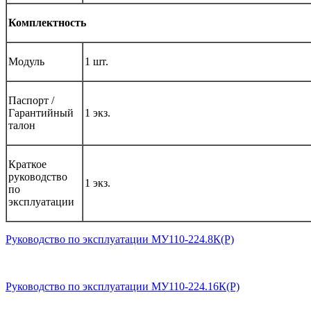
Комплектность
Модуль
1 шт.
Паспорт /
Гарантийный
1 экз.
талон
Краткое
руководство
1 экз.
по
эксплуатации
Руководство по эксплуатации МУ110-224.8К(Р)
Руководство по эксплуатации МУ110-224.16К(Р)