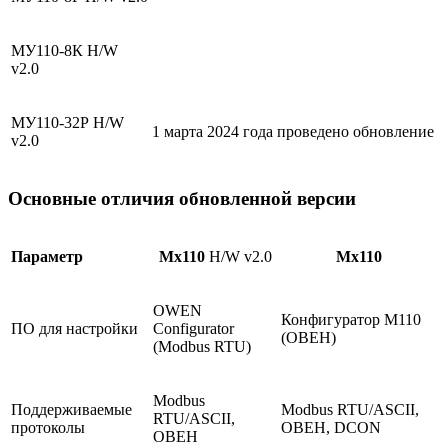
МУ110-8К H/W
v2.0
МУ110-32Р H/W
1 марта 2024 года проведено обновление
v2.0
Основные отличия обновленной версии
Параметр
Мх110
H/W v2.0
Мх110
OWEN
Конфигуратор М110
ПО для настройки
Configurator
(ОВЕН)
(Modbus RTU)
Modbus
Поддерживаемые
Modbus RTU/ASCII,
RTU/ASCII,
протоколы
ОВЕН, DCON
ОВЕН