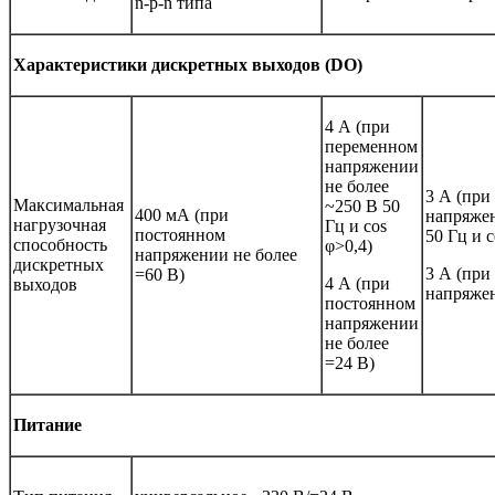
n-p-n типа
Характеристики дискретных выходов (DO)
4 А (при
переменном
напряжении
не более
3 А (при
Максимальная
~250 В 50
400 мА (при
напряжен
нагрузочная
Гц и cos
постоянном
50 Гц и c
способность
φ>0,4)
напряжении не более
дискретных
3 А (при
=60 В)
4 А (при
выходов
напряжен
постоянном
напряжении
не более
=24 В)
Питание