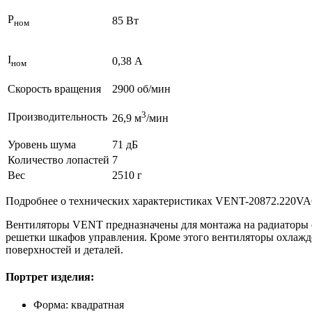
P
85 Вт
ном
I
0,38 А
ном
Скорость вращения
2900 об/мин
3
Производительность
26,9 м
/мин
Уровень шума
71 дБ
Количество лопастей
7
Вес
2510 г
Подробнее о технических характеристиках VENT-20872.220V
Вентиляторы VENT предназначены для монтажа на радиаторы ох
решетки шкафов управления. Кроме этого вентиляторы охлажд
поверхностей и деталей.
Портрет изделия:
Форма: квадратная