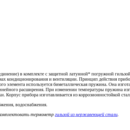
динение) в комплекте с защитной латунной* погружной гильзой
темах кондиционирования и вентиляции. Принцип действия приб
ного элемента используется биметаллическая пружина. Она изго
ейного расширения. При изменении температуры пружина изгиб
лки. Корпус прибора изготавливается из коррозионностойкой ст
жения, водоснабжения.
я комплектовать термометр
гильзой из нержавеющей стали
.