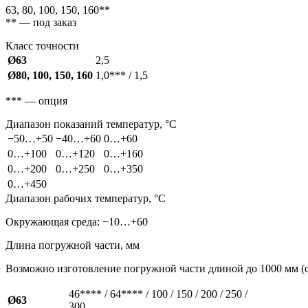
63, 80, 100, 150, 160**
** — под заказ
Класс точности
Ø63
2,5
Ø80, 100, 150, 160
1,0*** / 1,5
*** — опция
Диапазон показаний температур, °С
−50…+50
−40…+60
0…+60
0…+100
0…+120
0…+160
0…+200
0…+250
0…+350
0…+450
Диапазон рабочих температур, °C
Окружающая среда: −10…+60
Длина погружной части, мм
Возможно изготовление погружной части длиной до 1000 мм (
46**** / 64**** / 100 / 150 / 200 / 250 /
Ø63
300