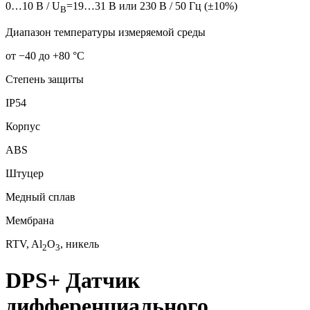
0…10 В / U
=19…31 B или 230 В / 50 Гц (±10%)
B
Диапазон температуры измеряемой среды
от −40 до +80 °C
Степень защиты
IP54
Корпус
ABS
Штуцер
Медный сплав
Мембрана
RTV, Al
O
, никель
2
3
DPS+ Датчик
дифференциального