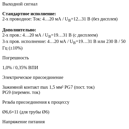
Выходной сигнал
Стандартное исполнение:
2-х проводное: Ток: 4…20 мА / U
=12...31 B (без дисплея)
B
Дополнительно:
2-х пров.: 4…20 мА / U
=19…31 B (с дисплеем)
B
3-х пров. исполнение: 4…20 мА / U
=19…31 B или 230 В / 50
B
Гц (±10%)
Погрешность
1,0% / 0,35% ВПИ
Электрическое присоединение
Зажимной контакт max 1,5 мм
²
PG7 (пост. ток)
PG9 (перемен. ток)
Резьба присоединения к процессу
Ø6,6×11 (для трубы Ø6)
Напряжение питания