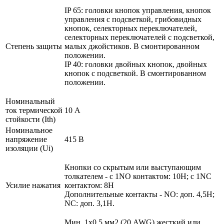
IP 65: головки кнопок управления, кнопок
управления с подсветкой, грибовидных
кнопок, селекторных переключателей,
селекторных переключателей с подсветкой,
Степень защиты
малых джойстиков. В смонтированном
положении.
IP 40: головки двойных кнопок, двойных
кнопок с подсветкой. В смонтированном
положении.
Номинальный
ток термической
10 А
стойкости (Ith)
Номинальное
напряжение
415 В
изоляции (Ui)
Кнопки со скрытым или выступающим
толкателем - с 1NO контактом: 10Н; с 1NC
Усилие нажатия
контактом: 8Н
Дополнительные контакты - NO: доп. 4,5Н;
NC: доп. 3,1Н.
Мин. 1х0.5 мм2 (20 AWG) жесткий или