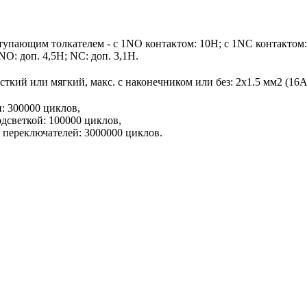
упающим толкателем - с 1NO контактом: 10Н; с 1NC контактом
O: доп. 4,5Н; NC: доп. 3,1Н.
сткий или мягкий, макс. c наконечником или без: 2х1.5 мм2 (1
: 300000 циклов,
дсветкой: 100000 циклов,
 переключателей: 3000000 циклов.