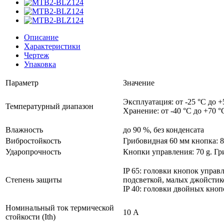
Описание
Характеристики
Чертеж
Упаковка
Параметр
Значение
Эксплуатация: от -25 °C до +
Температурный диапазон
Хранение: от -40 °C до +70 °
Влажность
до 90 %, без конденсата
Вибростойкость
Грибовидная 60 мм кнопка: 8
Ударопрочность
Кнопки управления: 70 g. Гр
IP 65: головки кнопок управ
Степень защиты
подсветкой, малых джойстик
IP 40: головки двойных кно
Номинальный ток термической
10 А
стойкости (Ith)