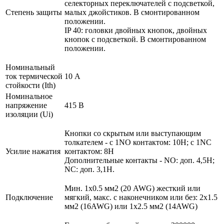
селекторных переключателей с подсветкой,
Степень защиты
малых джойстиков. В смонтированном
положении.
IP 40: головки двойных кнопок, двойных
кнопок с подсветкой. В смонтированном
положении.
Номинальный
ток термической
10 А
стойкости (Ith)
Номинальное
напряжение
415 В
изоляции (Ui)
Кнопки со скрытым или выступающим
толкателем - с 1NO контактом: 10Н; с 1NC
Усилие нажатия
контактом: 8Н
Дополнительные контакты - NO: доп. 4,5Н;
NC: доп. 3,1Н.
Мин. 1х0.5 мм2 (20 AWG) жесткий или
Подключение
мягкий, макс. c наконечником или без: 2х1.5
мм2 (16AWG) или 1х2.5 мм2 (14AWG)