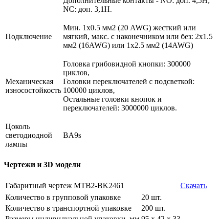
Дополнительные контакты - NO: доп. 4,5Н;
NC: доп. 3,1Н.
Мин. 1х0.5 мм2 (20 AWG) жесткий или
Подключение
мягкий, макс. c наконечником или без: 2х1.5
мм2 (16AWG) или 1х2.5 мм2 (14AWG)
Головка грибовидной кнопки: 300000
циклов,
Механическая
Головки переключателей с подсветкой:
износостойкость
100000 циклов,
Остальные головки кнопок и
переключателей: 3000000 циклов.
Цоколь
светодиодной
BA9s
лампы
Чертежи и 3D модели
Габаритный чертеж MTB2-BK2461
Скачать
Количество в групповой упаковке
20 шт.
Количество в транспортной упаковке
200 шт.
Размеры индивидуальной упаковки, мм
95 х 42 х 33