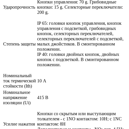
Кнопки управления: 70 g. Грибовидные
Ударопрочность
кнопки: 15 g. Селекторные переключатели:
200 g.
IP 65: головки кнопок управления, кнопок
управления с подсветкой, грибовидных
кнопок, селекторных переключателей,
селекторных переключателей с подсветкой,
Степень защиты
малых джойстиков. В смонтированном
положении.
IP 40: головки двойных кнопок, двойных
кнопок с подсветкой. В смонтированном
положении.
Номинальный
ток термической
10 А
стойкости (Ith)
Номинальное
напряжение
415 В
изоляции (Ui)
Кнопки со скрытым или выступающим
толкателем - с 1NO контактом: 10Н; с 1NC
Усилие нажатия
контактом: 8Н