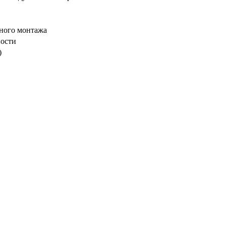
нного монтажа
ности
)