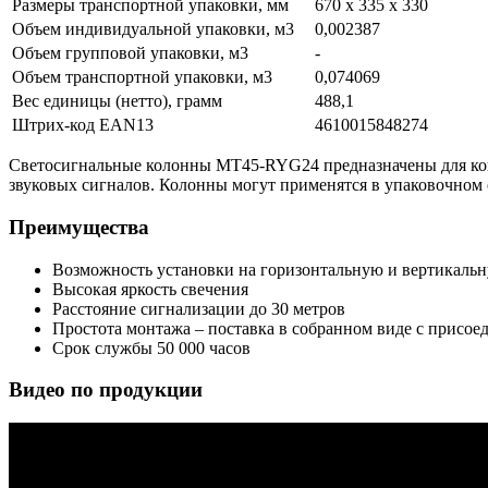
Размеры транспортной упаковки, мм
670 х 335 х 330
Объем индивидуальной упаковки, м3
0,002387
Объем групповой упаковки, м3
-
Объем транспортной упаковки, м3
0,074069
Вес единицы (нетто), грамм
488,1
Штрих-код EAN13
4610015848274
Светосигнальные колонны MT45-RYG24 предназначены для конт
звуковых сигналов. Колонны могут применятся в упаковочном 
Преимущества
Возможность установки на горизонтальную и вертикаль
Высокая яркость свечения
Расстояние сигнализации до 30 метров
Простота монтажа – поставка в собранном виде с присо
Срок службы 50 000 часов
Видео по продукции