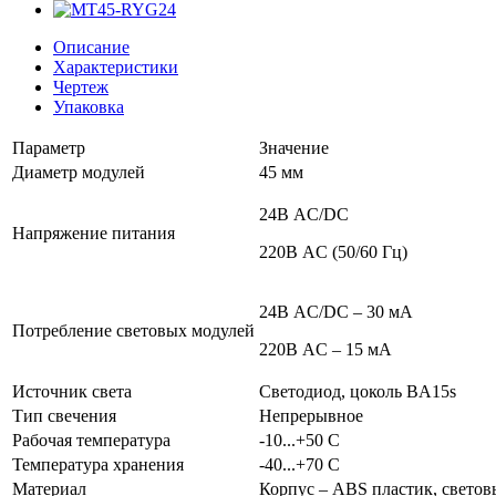
Описание
Характеристики
Чертеж
Упаковка
Параметр
Значение
Диаметр модулей
45 мм
24В AC/DC
Напряжение питания
220В AC (50/60 Гц)
24В AC/DC – 30 мА
Потребление световых модулей
220В AC – 15 мА
Источник света
Светодиод, цоколь BA15s
Тип свечения
Непрерывное
Рабочая температура
-10...+50 С
Температура хранения
-40...+70 С
Материал
Корпус – ABS пластик, светов