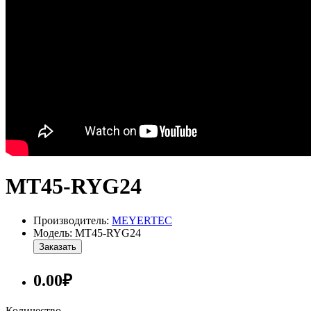
MT45-RYG24
Производитель:
MEYERTEC
Модель: MT45-RYG24
Заказать
0.00₽
Количество