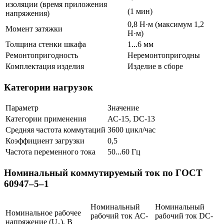
изоляции (время приложения
(1 мин)
напряжения)
0,8 Н·м (максимум 1,2
Момент затяжки
Н·м)
Толщина стенки шкафа
1...6 мм
Ремонтопригодность
Неремонтопригодны
Комплектация изделия
Изделие в сборе
Категории нагрузок
Параметр
Значение
Категории применения
АС-15, DС-13
Средняя частота коммутаций
3600 цикл/час
Коэффициент загрузки
0,5
Частота переменного тока
50...60 Гц
Номинальный коммутируемый ток по ГОСТ
60947–5–1
Номинальный
Номинальный
Номинальное рабочее
рабочий ток АС-
рабочий ток DС-
напряжение (U
), В