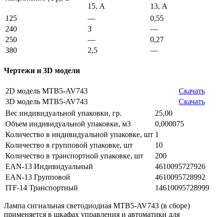
e
15, А
13, А
125
—
0,55
240
3
—
250
—
0,27
380
2,5
—
Чертежи и 3D модели
2D модель MTB5-AV743
Скачать
3D модель MTB5-AV743
Скачать
Вес индивидуальной упаковки, гр.
25,00
Объем индивидуальной упаковки, м3
0,000075
Количество в индивидуальной упаковке, шт
1
Количество в групповой упаковке, шт
10
Количество в транспортной упаковке, шт
200
EAN-13 Индивидуальный
4610095727926
EAN-13 Групповой
4610095728992
ITF-14 Транспортный
14610095728999
Лампа сигнальная светодиодная MTB5-AV743 (в сборе)
применяется в шкафах управления и автоматики для