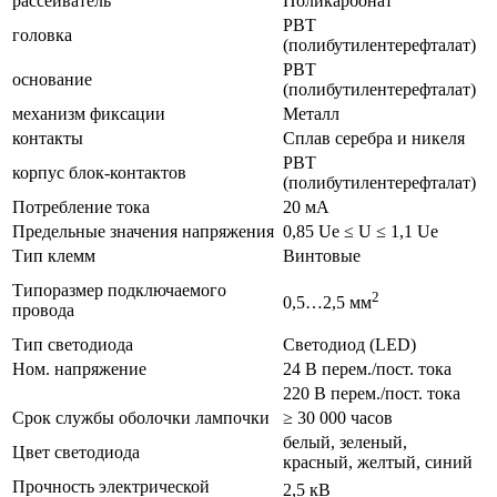
рассеиватель
Поликарбонат
РВТ
головка
(полибутилентерефталат)
РВТ
основание
(полибутилентерефталат)
механизм фиксации
Металл
контакты
Сплав серебра и никеля
РВТ
корпус блок-контактов
(полибутилентерефталат)
Потребление тока
20 мА
Предельные значения напряжения
0,85 Ue ≤ U ≤ 1,1 Ue
Тип клемм
Винтовые
Типоразмер подключаемого
2
0,5…2,5 мм
провода
Тип светодиода
Светодиод (LED)
Ном. напряжение
24 В перем./пост. тока
220 В перем./пост. тока
Срок службы оболочки лампочки
≥ 30 000 часов
белый, зеленый,
Цвет светодиода
красный, желтый, синий
Прочность электрической
2,5 кВ