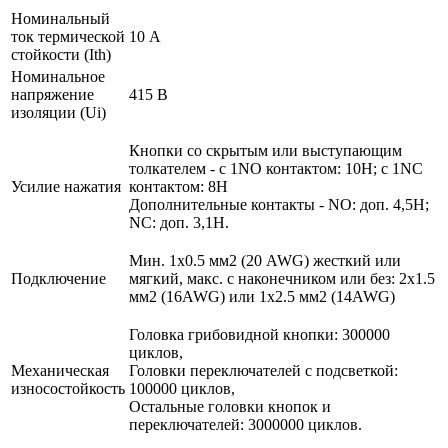
Номинальный
ток термической
10 А
стойкости (Ith)
Номинальное
напряжение
415 В
изоляции (Ui)
Кнопки со скрытым или выступающим
толкателем - с 1NO контактом: 10Н; с 1NC
Усилие нажатия
контактом: 8Н
Дополнительные контакты - NO: доп. 4,5Н;
NC: доп. 3,1Н.
Мин. 1х0.5 мм2 (20 AWG) жесткий или
Подключение
мягкий, макс. c наконечником или без: 2х1.5
мм2 (16AWG) или 1х2.5 мм2 (14AWG)
Головка грибовидной кнопки: 300000
циклов,
Механическая
Головки переключателей с подсветкой:
износостойкость
100000 циклов,
Остальные головки кнопок и
переключателей: 3000000 циклов.