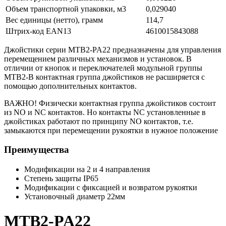
Объем транспортной упаковки, м3
0,029040
Вес единицы (нетто), грамм
114,7
Штрих-код EAN13
4610015843088
Джойстики серии MTB2-PA22 предназначены для управления
перемещением различных механизмов и установок. В
отличии от кнопок и переключателей модульной группы
MTB2-B контактная группа джойстиков не расширяется с
помощью дополнительных контактов.
ВАЖНО! Физически контактная группа джойстиков состоит
из NO и NC контактов. Но контакты NC установленные в
джойстиках работают по принципу NO контактов, т.е.
замыкаются при перемещении рукоятки в нужное положение
Преимущества
Модификации на 2 и 4 направления
Степень защиты IP65
Модификации с фиксацией и возвратом рукоятки
Установочный диаметр 22мм
MTB2-PA22