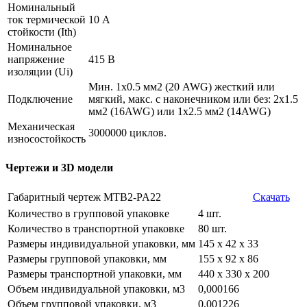
Номинальный
ток термической
10 А
стойкости (Ith)
Номинальное
напряжение
415 В
изоляции (Ui)
Мин. 1х0.5 мм2 (20 AWG) жесткий или
Подключение
мягкий, макс. c наконечником или без: 2х1.5
мм2 (16AWG) или 1х2.5 мм2 (14AWG)
Механическая
3000000 циклов.
износостойкость
Чертежи и 3D модели
Габаритный чертеж MTB2-PA22
Скачать
Количество в групповой упаковке
4 шт.
Количество в транспортной упаковке
80 шт.
Размеры индивидуальной упаковки, мм
145 х 42 х 33
Размеры групповой упаковки, мм
155 х 92 х 86
Размеры транспортной упаковки, мм
440 х 330 х 200
Объем индивидуальной упаковки, м3
0,000166
Объем групповой упаковки, м3
0,001226