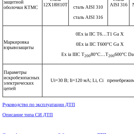
защитной
12Х18Н10Т
AISI 316
сталь AISI 310
оболочки КТМС
сталь AISI 316
0Ex ia IIC T6…T1 Ga X
Маркировка
0Ex ia IIC T600°C Ga X
взрывозащиты
Ex ia IIIC T
80°C…T
600°C Da
200
200
Параметры
искробезопасных
Ui=30 В; Ii=120 мA; Li, Сi пренебрежи
электрических
цепей
Руководство по эксплуатации ДТП
Описание типа СИ ДТП