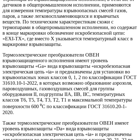
датчиков в общепромышленном исполнении, применяются
для измерения температуры взрывоопасных смесей газов,
паров, а также легковоспламеняющихся и взрывчатых
веществ. По техническим характеристикам схожи с
термопарами в общепромышленном исполнении, но содержат
в конце маркировки обозначение искробезопасной цепи:
«ЕХI-ТХ», где вместо Х указывается температурный класс в
маркировке взрывозащиты.
Термоэлектрические преобразователи ОВЕН
взрывозащищенного исполнения имеют уровень
взрывозащиты «Ga» вида взрывозащиты «искробезопасная
электрическая цепь «ia» и предназначены для установки во
взрывоопасных зонах классов 0, 1, 2 по классификации ГОСТ
31610.10-1-2022, в которых возможно образование аэрозоля,
паровоздушных, газовоздушных смесей для группы
оборудования II, подгруппы IIA, IIB, IIC, температурных
классов T6, T5, T4, T3, T2, T1 и максимальной температуры
поверхности 600 ⁰C по классификации ГОСТ 31610.20-1-
2020.
Также термоэлектрические преобразователи ОВЕН имеют
уровень взрывозащиты «Da» вида взрывозащиты
«искробезопасная электрическая цепь «ia» и предназначены
для установки во взрывоопасных зонах классов 20, 21, 22 по