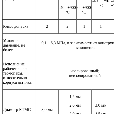
-40...+750
-
°С
+
-40...+900
0...+900
°С
°С
Класс допуска
2
2
1
1
Условное
0,1…6,3 МПа, в зависимости от констру
давление, не
исполнения
более
Исполнение
рабочего спая
изолированный;
термопары,
неизолированный
относительно
корпуса датчика
1,5 мм
2,0 мм
3,0 мм
Диаметр КТМС
3,0 мм
3,0 мм
4,5 мм