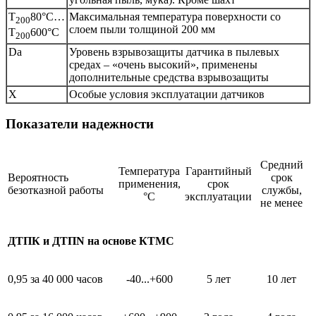
T
80°C…
Максимальная температура поверхности со
200
слоем пыли толщиной 200 мм
T
600°C
200
Da
Уровень взрывозащиты датчика в пылевых
средах – «очень высокий», применены
дополнительные средства взрывозащиты
Х
Особые условия эксплуатации датчиков
Показатели надежности
Средний
Температура
Гарантийный
Вероятность
срок
применения,
срок
безотказной работы
службы,
°С
эксплуатации
не менее
ДТПК и ДТПN на основе КТМС
0,95 за 40 000 часов
-40...+600
5 лет
10 лет