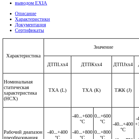
Описание
Характеристики
Документация
Сертификаты
Значение
Характеристика
ДТПLхх4
ДТПКхх4
ДТПJхх4
Номинальная
статическая
ТХА (L)
ТХА (К)
ТЖК (J)
характеристика
(НСХ)
-40...+600
0...+600
-
°С
°С
-40...+400
+
°С
Рабочий диапазон
-40...+400
-40...+800
0...+800
преобразования
°С
°С
°С