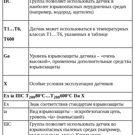
IIC
Группа позволяет использовать датчик в
наиболее взрывоопасных нерудничных средах
(например, водород, ацетилен)
Т1…Т6,
Датчик может использоваться в температурных
классах Т1…Т6, указанных в таблице
Т600
Ga
Уровень взрывозащиты датчика – «очень
высокий», применены дополнительные средства
взрывозащиты
Х
Особые условия эксплуатации датчиков
Ex ia IIIC T
80°C…T
600°C Da X
200
200
Ех
Знак соответствия стандартам взрывозащиты
ia
Вид взрывозащиты – искробезопасная цепь,
уровень «ia» (наивысший)
IIIC
Группа позволяет использовать датчик во
взрывоопасных пылевых средах (например,
угольная пыль, мука). Кроме шахт