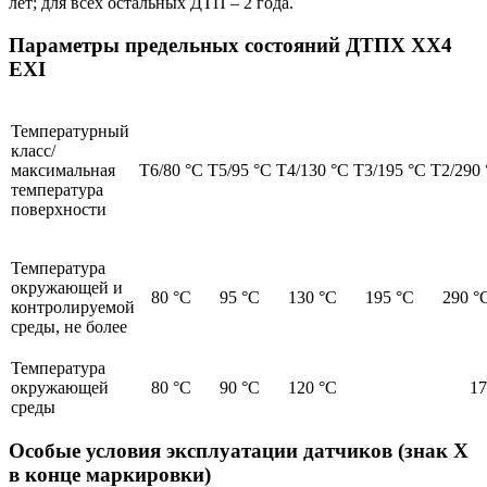
лет; для всех остальных ДТП – 2 года.
Параметры предельных состояний ДТПХ ХХ4
EXI
Температурный
класс/
максимальная
Т6/80 °С
Т5/95 °С
Т4/130 °С
Т3/195 °С
Т2/290
температура
поверхности
Температура
окружающей и
80 °С
95 °С
130 °С
195 °С
290 °
контролируемой
среды, не более
Температура
окружающей
80 °С
90 °С
120 °С
17
среды
Особые условия эксплуатации датчиков (знак Х
в конце маркировки)