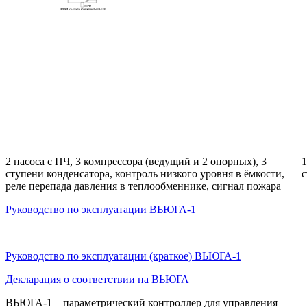
2 насоса с ПЧ, 3 компрессора (ведущий и 2 опорных), 3
1
ступени конденсатора, контроль низкого уровня в ёмкости,
с
реле перепада давления в теплообменнике, сигнал пожара
Руководство по эксплуатации ВЬЮГА-1
Руководство по эксплуатации (краткое) ВЬЮГА-1
Декларация о соответствии на ВЬЮГА
ВЬЮГА-1 – параметрический контроллер для управления