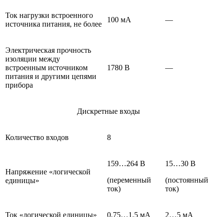
Ток нагрузки встроенного
100 мА
—
источника питания, не более
Электрическая прочность
изоляции между
встроенным источником
1780 В
—
питания и другими цепями
прибора
Дискретные входы
Количество входов
8
159…264 В
15…30 В
Напряжение «логической
(переменный
(постоянный
единицы»
ток)
ток)
Ток «логической единицы»
0,75…1,5 мА
2…5 мА