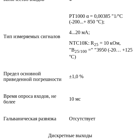
РТ1000 α = 0,00385 "1/°C
(-200...+ 850 °C);
4...20 мА;
Тип измеряемых сигналов
NTC10K: R
= 10 кОм,
25
"B
=" "3950 (-20… +125
25/100
°С)
Предел основной
±1,0 %
приведенной погрешности
Время опроса входов, не
10 мс
более
Гальваническая развязка
Отсутствует
Дискретные выходы