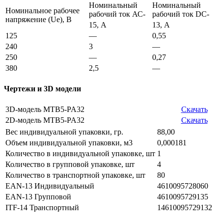
Номинальный
Номинальный
Номинальное рабочее
рабочий ток АС-
рабочий ток DС-
напряжение (Ue), В
15, А
13, А
125
—
0,55
240
3
—
250
—
0,27
380
2,5
—
Чертежи и 3D модели
3D-модель MTB5-PA32
Скачать
2D-модель MTB5-PA32
Скачать
Вес индивидуальной упаковки, гр.
88,00
Объем индивидуальной упаковки, м3
0,000181
Количество в индивидуальной упаковке, шт
1
Количество в групповой упаковке, шт
4
Количество в транспортной упаковке, шт
80
EAN-13 Индивидуальный
4610095728060
EAN-13 Групповой
4610095729135
ITF-14 Транспортный
14610095729132