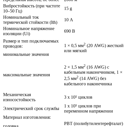
Вибростойкость (при частоте
15 g
10–50 Гц)
Номинальный ток
10 А
термической стойкости (Ith)
Номинальное напряжение
690 В
изоляции (Ui)
Размер и тип подключаемых
2
1 × 0,5 мм
(20 AWG) жесткий
проводов:
или мягкий
минимальные значения
2
2 × 1,5 мм
(16 AWG) с
кабельным наконечником, 1 ×
максимальные значения
2
2,5 мм
(14 AWG) без
кабельного наконечника
Механическая
3 x 10⁵ циклов
износостойкость
1 x 10⁵ циклов при
Электрический срок службы
переменном напряжении
Материал изготовления:
РВТ (полибутилентерефталат)
головка