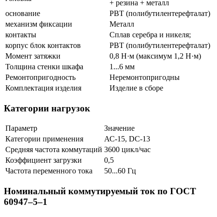
+ резина + металл
основание
РВТ (полибутилентерефталат)
механизм фиксации
Металл
контакты
Сплав серебра и никеля;
корпус блок контактов
РВТ (полибутилентерефталат)
Момент затяжки
0,8 Н·м (максимум 1,2 Н·м)
Толщина стенки шкафа
1...6 мм
Ремонтопригодность
Неремонтопригодны
Комплектация изделия
Изделие в сборе
Категории нагрузок
Параметр
Значение
Категории применения
АС-15, DС-13
Средняя частота коммутаций
3600 цикл/час
Коэффициент загрузки
0,5
Частота переменного тока
50...60 Гц
Номинальный коммутируемый ток по ГОСТ
60947–5–1