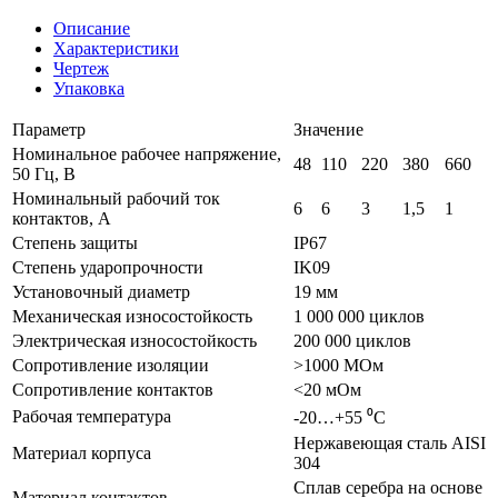
Описание
Характеристики
Чертеж
Упаковка
Параметр
Значение
Номинальное рабочее напряжение,
48
110
220
380
660
50 Гц, В
Номинальный рабочий ток
6
6
3
1,5
1
контактов, А
Степень защиты
IP67
Степень ударопрочности
IK09
Установочный диаметр
19 мм
Механическая износостойкость
1 000 000 циклов
Электрическая износостойкость
200 000 циклов
Сопротивление изоляции
>1000 МОм
Сопротивление контактов
<20 мОм
Рабочая температура
-20…+55 ⁰С
Нержавеющая сталь AISI
Материал корпуса
304
Сплав серебра на основе
Материал контактов