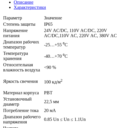
Описание
Характеристики
Параметр
Значение
Степень защиты
IP65
Напряжение
24V AC/DC, 110V AC/DC, 220V
питания
AC/DC,110V AC, 220V AC, 380V AC
Диапазон рабочих
-25…+55 ⁰С
температур
Температура
-40…+70 ⁰С
хранения
Относительная
<90 %
влажность воздуха
2
Яркость свечения
100 кд/м
Материал корпуса
PBT
Установочный
22,5 мм
диаметр
Потребление тока
20 мА
Диапазон рабочего
0.85 Un ≤ Un ≤ 1.1Un
напряжения