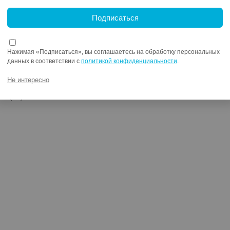
едохранитель (5×20) на блок питания
Подписаться
Нажимая «Подписаться», вы соглашаетесь на обработку персональных
данных в соответствии с
политикой конфиденциальности
.
логовый
Не интересно
мс (AI)