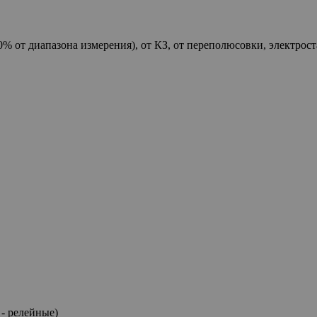
0% от диапазона измерения), от КЗ, от переполюсовки, электрос
C
- релейные)