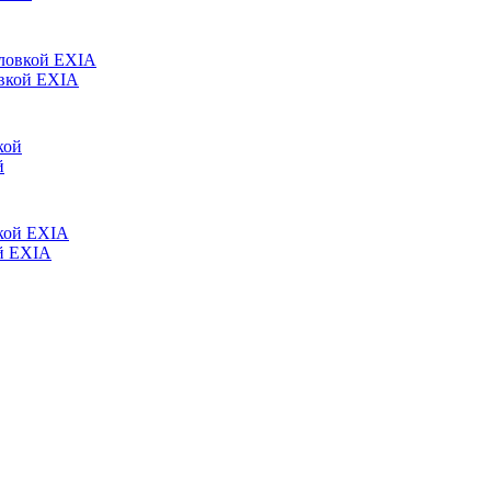
вкой EXIA
й
й EXIA