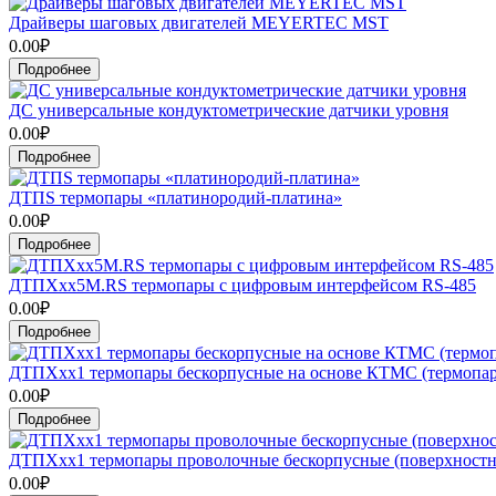
Драйверы шаговых двигателей MEYERTEC MST
0.00₽
Подробнее
ДС универсальные кондуктометрические датчики уровня
0.00₽
Подробнее
ДТПS термопары «платинородий-платина»
0.00₽
Подробнее
ДТПXхх5М.RS термопары с цифровым интерфейсом RS-485
0.00₽
Подробнее
ДТПХхх1 термопары бескорпусные на основе КТМС (термопар
0.00₽
Подробнее
ДТПХхх1 термопары проволочные бескорпусные (поверхностн
0.00₽