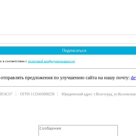
Подписаться
х в соответствии с
политикой конфиденциальности
.
отправлять предложения по улучшению сайта на нашу почту:
de
ИПАСО"
ОГРН 1133443008258
Юридический адрес: г.Волгоград, ул.Козловская,