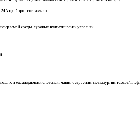
СМА
приборов составляют:
измеряемой среды, суровых климатических условиях
й
ающих и охлаждающих системах, машиностроении, металлургии, газовой, неф