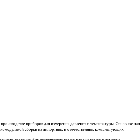
на производстве приборов для измерения давления и температуры. Основное на
упномодульной сборки из импортных и отечественных комплектующих
точного давления, биметаллические термометры и термоманометры.