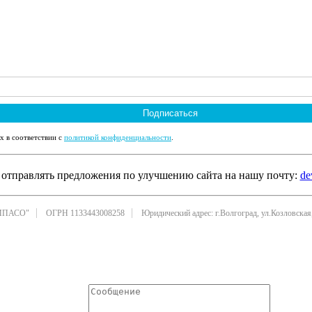
Подписаться
х в соответствии с
политикой конфиденциальности
.
отправлять предложения по улучшению сайта на нашу почту:
de
ИПАСО"
ОГРН 1133443008258
Юридический адрес: г.Волгоград, ул.Козловская,