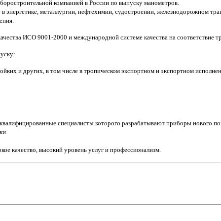
боростроительной компанией в России по выпуску манометров.
в энергетике, металлургии, нефтехимии, судостроении, железнодорожном транс
ения.
ачества ИСО 9001-2000 и международной системе качества на соответствие т
уску:
йких и других, в том числе в тропическом экспортном и экспортном исполне
квалифицированные специалисты которого разрабатывают приборы нового пок
ки.
кое качество, высокий уровень услуг и профессионализм.