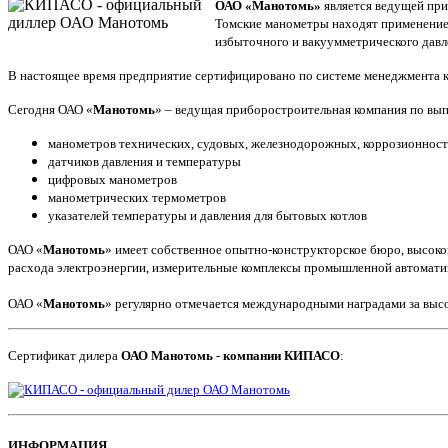
ОАО «Манотомь»
является ведущей при
Томские манометры находят применение 
избыточного и вакуумметрического давл
В настоящее время предприятие сертифицировано по системе менеджмента к
Сегодня ОАО «
Манотомь
» – ведущая приборостроительная компания по вып
манометров технических, судовых, железнодорожных, коррозионносто
датчиков давления и температуры
цифровых манометров
манометрических термометров
указателей температуры и давления для бытовых котлов
ОАО «
Манотомь
» имеет собственное опытно-конструкторское бюро, высоко
расхода электроэнергии, измерительные комплексы промышленной автомати
ОАО «
Манотомь
» регулярно отмечается международными наградами за высо
Сертификат дилера
ОАО Манотомь
-
компании КИПАСО
:
ИНФОРМАЦИЯ