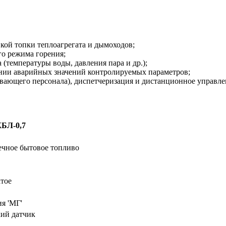
кой топки теплоагрегата и дымоходов;
го режима горения;
(температуры воды, давления пара и др.);
ении аварийных значений контролируемых параметров;
ивающего персонала), диспетчеризация и дистанционное управле
БЛ-0,7
ечное бытовое топливо
тое
я 'МГ'
ий датчик